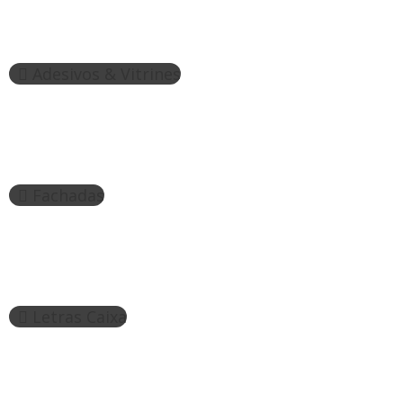
Adesivos & Vitrines
Fachadas
Letras Caixa